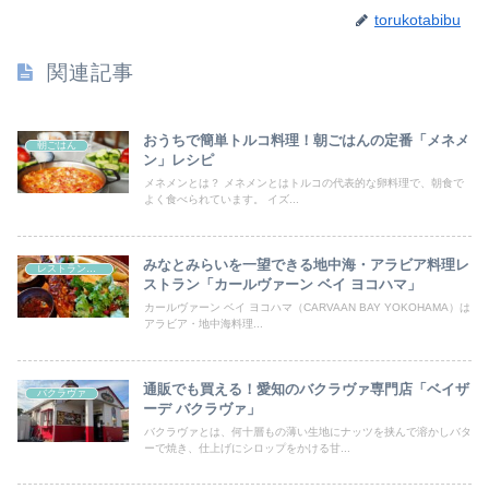
torukotabibu
関連記事
おうちで簡単トルコ料理！朝ごはんの定番「メネメ
朝ごはん
ン」レシピ
メネメンとは？ メネメンとはトルコの代表的な卵料理で、朝食で
よく食べられています。 イズ...
みなとみらいを一望できる地中海・アラビア料理レ
レストラン・カフェ
ストラン「カールヴァーン ベイ ヨコハマ」
カールヴァーン ベイ ヨコハマ（CARVAAN BAY YOKOHAMA）は
アラビア・地中海料理...
通販でも買える！愛知のバクラヴァ専門店「ベイザ
バクラヴァ
ーデ バクラヴァ」
バクラヴァとは、何十層もの薄い生地にナッツを挟んで溶かしバタ
ーで焼き、仕上げにシロップをかける甘...