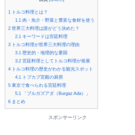
1
トルコ料理とは？
1.1
肉・魚介・野菜と豊富な食材を使う
2
世界三大料理は誰がどう決めた？
2.1
キーワードは宮廷料理
3
トルコ料理が世界三大料理の理由
3.1
歴史的・地理的な要因
3.2
宮廷料理としてトルコ料理が発展
4
トルコ料理の歴史がわかる観光スポット
4.1
トプカプ宮殿の厨房
5
東京で食べられる宮廷料理
5.1
「ブルガズアダ（Burgaz Ada）」
6
まとめ
スポンサーリンク