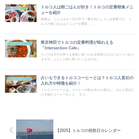
トルコ人は朝ごはんが好き！トルコの定番朝食メニ
朝ごはん
ューを紹介
朝食は、トルコ人が一日の中で一番大切にしている食事です。 ト
ルコの朝ごはんはメニューが豊富。...
東京神田でトルコの定番料理が味わえる
レストラン・カフェ
「Intersection Cafe」
ケバブは今や日本でも気軽に食べられる身近なものになりつつあり
ますが、ふとした時に食べたくなるのは...
占いもできるトルココーヒーとは？トルコ人直伝の
トルココーヒー
入れ方や特徴を紹介！
トルココーヒーとは、コーヒーの粉を水から煮出し、その上澄みだ
けを飲むコーヒーのこと。 オス...
【2025】トルコの祝祭日カレンダー