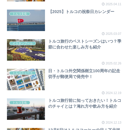
2025.04.11
【2025】トルコの祝祭日カレンダー
トルコ文化
2025.03.07
トルコ旅行のベストシーズンはいつ？季
イスタンブール
節に合わせた楽しみ方も紹介
2025.02.26
日・トルコ外交関係樹立100周年の記念
トルコニュース
切手が郵便局で発売中！
2024.12.19
トルコ旅行前に知っておきたい！トルコ
トルコ文化
のチャイとは？淹れ方や飲み方を紹介
2024.12.13
12月5日はトルココーヒーの日！下北沢