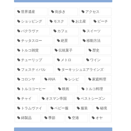
世界遺産
街歩き
アクセス
ショッピング
モスク
お土産
ビーチ
バクラヴァ
カフェ
スイーツ
チッタスロー
絶景
移動方法
トルコ雑貨
伝統菓子
歴史
チューリップ
メトロ
ワイン
フェスティバル
ターキッシュエアラインズ
コロンヤ
ANA
レシピ
家庭料理
トルココーヒー
映画
トルコ料理
チャイ
オスマン帝国
ベストシーズン
トラムヴァイ
ベビー服
服装
秘境
綿製品
季節
空港
オヤ