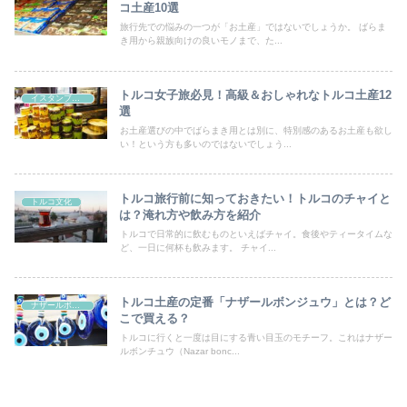
コ土産10選
旅行先での悩みの一つが「お土産」ではないでしょうか。 ばらま
き用から親族向けの良いモノまで、た...
トルコ女子旅必見！高級＆おしゃれなトルコ土産12
イスタンブール
選
お土産選びの中でばらまき用とは別に、特別感のあるお土産も欲し
い！という方も多いのではないでしょう...
トルコ旅行前に知っておきたい！トルコのチャイと
トルコ文化
は？淹れ方や飲み方を紹介
トルコで日常的に飲むものといえばチャイ。食後やティータイムな
ど、一日に何杯も飲みます。 チャイ...
トルコ土産の定番「ナザールボンジュウ」とは？ど
ナザールボンジュウ
こで買える？
トルコに行くと一度は目にする青い目玉のモチーフ。これはナザー
ルボンチュウ（Nazar bonc...