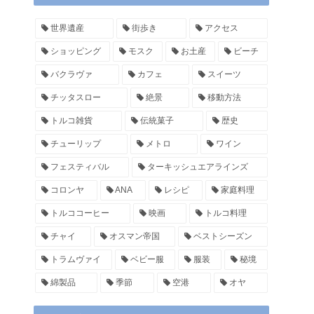
世界遺産
街歩き
アクセス
ショッピング
モスク
お土産
ビーチ
バクラヴァ
カフェ
スイーツ
チッタスロー
絶景
移動方法
トルコ雑貨
伝統菓子
歴史
チューリップ
メトロ
ワイン
フェスティバル
ターキッシュエアラインズ
コロンヤ
ANA
レシピ
家庭料理
トルココーヒー
映画
トルコ料理
チャイ
オスマン帝国
ベストシーズン
トラムヴァイ
ベビー服
服装
秘境
綿製品
季節
空港
オヤ