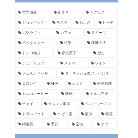
世界遺産
街歩き
アクセス
ショッピング
モスク
お土産
ビーチ
バクラヴァ
カフェ
スイーツ
チッタスロー
絶景
移動方法
トルコ雑貨
伝統菓子
歴史
チューリップ
メトロ
ワイン
フェスティバル
ターキッシュエアラインズ
コロンヤ
ANA
レシピ
家庭料理
トルココーヒー
映画
トルコ料理
チャイ
オスマン帝国
ベストシーズン
トラムヴァイ
ベビー服
服装
秘境
綿製品
季節
空港
オヤ