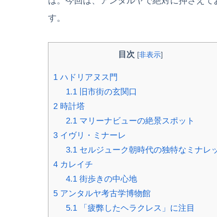
は。今回は、アンタルヤで絶対に押さえて
す。
目次
[
非表示
]
1
ハドリアヌス門
1.1
旧市街の玄関口
2
時計塔
2.1
マリーナビューの絶景スポット
3
イヴリ・ミナーレ
3.1
セルジューク朝時代の独特なミナレ
4
カレイチ
4.1
街歩きの中心地
5
アンタルヤ考古学博物館
5.1
「疲弊したヘラクレス」に注目