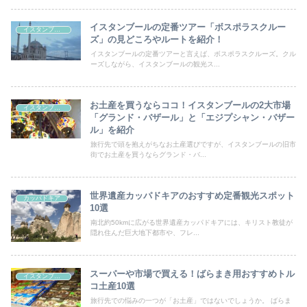
イスタンブールの定番ツアー「ボスポラスクルー
イスタンブール
ズ」の見どころやルートを紹介！
イスタンブールの定番ツアーと言えば、ボスポラスクルーズ。クル
ーズしながら、イスタンブールの観光ス...
お土産を買うならココ！イスタンブールの2大市場
イスタンブール
「グランド・バザール」と「エジプシャン・バザー
ル」を紹介
旅行先で頭を抱えがちなお土産選びですが、イスタンブールの旧市
街でお土産を買うならグランド・バ...
世界遺産カッパドキアのおすすめ定番観光スポット
カッパドキア
10選
南北約50kmに広がる世界遺産カッパドキアには、キリスト教徒が
隠れ住んだ巨大地下都市や、フレ...
スーパーや市場で買える！ばらまき用おすすめトル
イスタンブール
コ土産10選
旅行先での悩みの一つが「お土産」ではないでしょうか。 ばらま