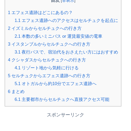
目次
[
非表示
]
1
エフェス遺跡はどこにあるの？
1.1
エフェス遺跡へのアクセスはセルチュクを起点に
2
イズミルからセルチュクへの行き方
2.1
本数の多いミニバス or 運賃最安値の電車
3
イスタンブルからセルチュクへの行き方
3.1
夜行バスで、宿泊代をおさえたい方にはおすすめ
4
クシャダスからセルチュクへの行き方
4.1
リゾート地から気軽に行ける
5
セルチュクからエフェス遺跡への行き方
5.1
オトガルから約10分でエフェス遺跡へ
6
まとめ
6.1
主要都市からセルチュクへ直接アクセス可能
スポンサーリンク