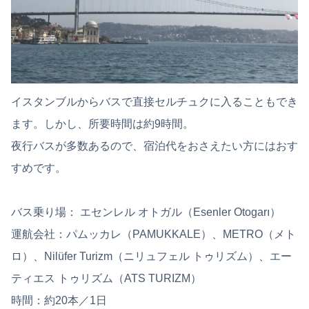
イスタンブルからバスで直接セルチュクに入ることもでき
ます。しかし、所要時間は約9時間。
夜行バスが多数あるので、宿泊代をおさえたい方にはおす
すめです。
バス乗り場： エセンレル オトガル（Esenler Otogarı）
運航会社：パムッカレ（PAMUKKALE）、METRO（メト
ロ）、Nilüfer Turizm（ニリュフェル トゥリズム）、エー
ティエス トゥリズム（ATS TURIZM）
時間：約20本／1日