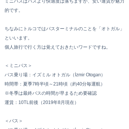
ミニバスはバスより快適度は落ちますが、安い運賃が魅力
的です。
ちなみにトルコではバスターミナルのことを「オトガル」
といいます。
個人旅行で行く方は覚えておきたいワードですね。
＜ミニバス＞
バス乗り場：イズミル オトガル（İzmir Otogarı）
時間帯：夏季7時半頃～21時頃（約40分毎運航）
※冬季は最終バスの時間が早まるため要確認
運賃：10TL前後（2019年8月現在）
＜バス＞