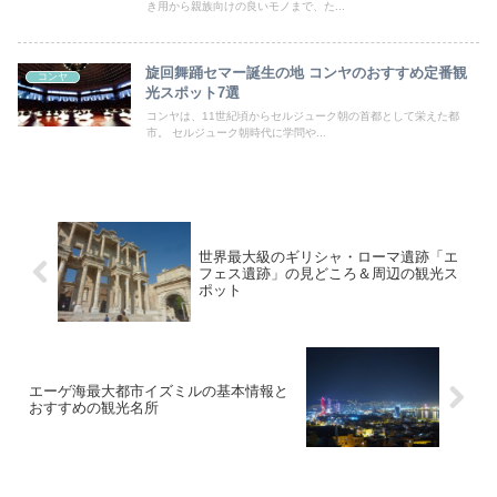
き用から親族向けの良いモノまで、た...
旋回舞踊セマー誕生の地 コンヤのおすすめ定番観
コンヤ
光スポット7選
コンヤは、11世紀頃からセルジューク朝の首都として栄えた都
市。 セルジューク朝時代に学問や...
世界最大級のギリシャ・ローマ遺跡「エ
フェス遺跡」の見どころ＆周辺の観光ス
ポット
エーゲ海最大都市イズミルの基本情報と
おすすめの観光名所