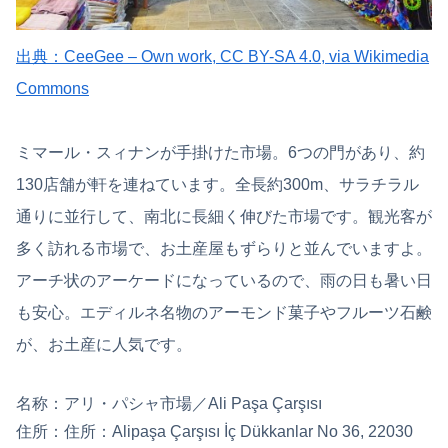
出典：CeeGee – Own work, CC BY-SA 4.0, via Wikimedia
Commons
ミマール・スィナンが手掛けた市場。6つの門があり、約
130店舗が軒を連ねています。全長約300m、サラチラル
通りに並行して、南北に長細く伸びた市場です。観光客が
多く訪れる市場で、お土産屋もずらりと並んでいますよ。
アーチ状のアーケードになっているので、雨の日も暑い日
も安心。エディルネ名物のアーモンド菓子やフルーツ石鹸
が、お土産に人気です。
名称：アリ・パシャ市場／Ali Paşa Çarşısı
住所：住所：Alipaşa Çarşısı İç Dükkanlar No 36, 22030