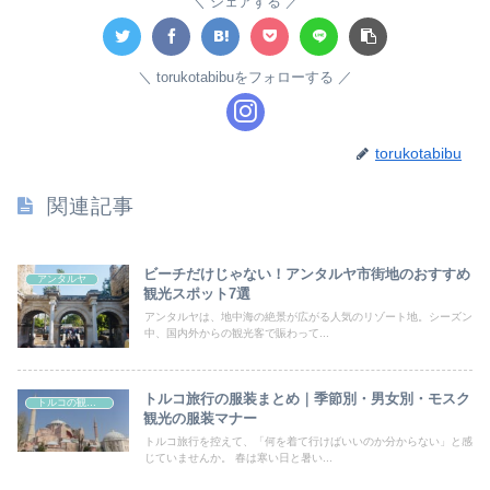
シェアする
torukotabibuをフォローする
torukotabibu
関連記事
ビーチだけじゃない！アンタルヤ市街地のおすすめ
アンタルヤ
観光スポット7選
アンタルヤは、地中海の絶景が広がる人気のリゾート地。シーズン
中、国内外からの観光客で賑わって...
トルコ旅行の服装まとめ｜季節別・男女別・モスク
トルコの観光地
観光の服装マナー
トルコ旅行を控えて、「何を着て行けばいいのか分からない」と感
じていませんか。 春は寒い日と暑い...