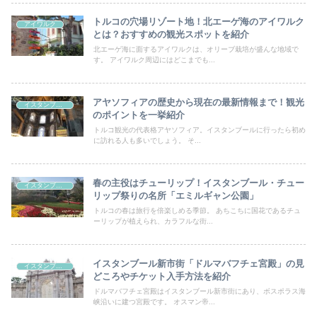
トルコの穴場リゾート地！北エーゲ海のアイワルク
アイワルク
とは？おすすめの観光スポットを紹介
北エーゲ海に面するアイワルクは、オリーブ栽培が盛んな地域で
す。 アイワルク周辺にはどこまでも...
アヤソフィアの歴史から現在の最新情報まで！観光
イスタンブール
のポイントを一挙紹介
トルコ観光の代表格アヤソフィア。イスタンブールに行ったら初め
に訪れる人も多いでしょう。 そ...
春の主役はチューリップ！イスタンブール・チュー
イスタンブール
リップ祭りの名所「エミルギャン公園」
トルコの春は旅行を倍楽しめる季節。 あちこちに国花であるチュ
ーリップが植えられ、カラフルな街...
イスタンブール新市街「ドルマバフチェ宮殿」の見
イスタンブール
どころやチケット入手方法を紹介
ドルマバフチェ宮殿はイスタンブール新市街にあり、ボスポラス海
峡沿いに建つ宮殿です。 オスマン帝...