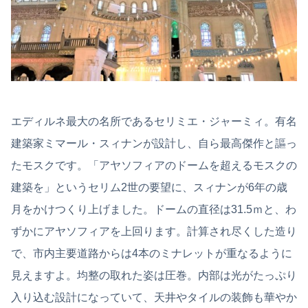
エディルネ最大の名所であるセリミエ・ジャーミィ。有名
建築家ミマール・スィナンが設計し、自ら最高傑作と謳っ
たモスクです。「アヤソフィアのドームを超えるモスクの
建築を」というセリム2世の要望に、スィナンが6年の歳
月をかけつくり上げました。ドームの直径は31.5ｍと、わ
ずかにアヤソフィアを上回ります。計算され尽くした造り
で、市内主要道路からは4本のミナレットが重なるように
見えますよ。均整の取れた姿は圧巻。内部は光がたっぷり
入り込む設計になっていて、天井やタイルの装飾も華やか