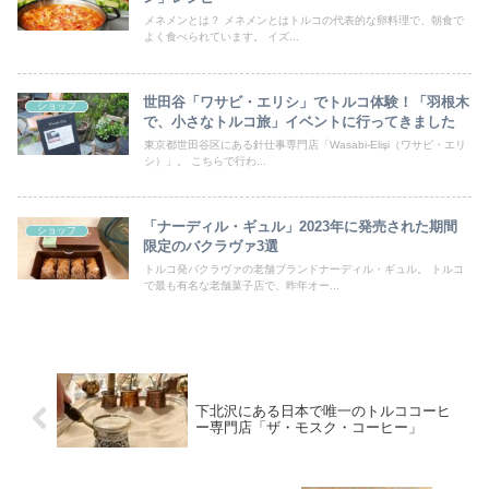
メネメンとは？ メネメンとはトルコの代表的な卵料理で、朝食で
よく食べられています。 イズ...
世田谷「ワサビ・エリシ」でトルコ体験！「羽根木
ショップ
で、小さなトルコ旅」イベントに行ってきました
東京都世田谷区にある針仕事専門店「Wasabi-Elişi（ワサビ・エリ
シ）」。 こちらで行わ...
「ナーディル・ギュル」2023年に発売された期間
ショップ
限定のバクラヴァ3選
トルコ発バクラヴァの老舗ブランドナーディル・ギュル。 トルコ
で最も有名な老舗菓子店で、昨年オー...
下北沢にある日本で唯一のトルココーヒ
ー専門店「ザ・モスク・コーヒー」