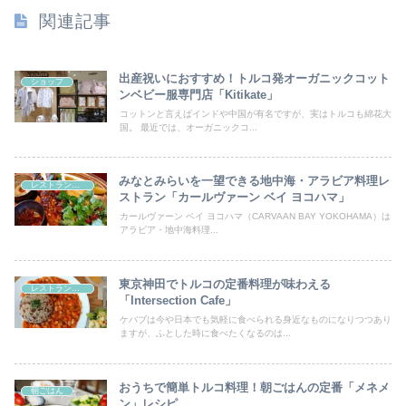
関連記事
出産祝いにおすすめ！トルコ発オーガニックコット
ショップ
ンベビー服専門店「Kitikate」
コットンと言えばインドや中国が有名ですが、実はトルコも綿花大
国。 最近では、オーガニックコ...
みなとみらいを一望できる地中海・アラビア料理レ
レストラン・カフェ
ストラン「カールヴァーン ベイ ヨコハマ」
カールヴァーン ベイ ヨコハマ（CARVAAN BAY YOKOHAMA）は
アラビア・地中海料理...
東京神田でトルコの定番料理が味わえる
レストラン・カフェ
「Intersection Cafe」
ケバブは今や日本でも気軽に食べられる身近なものになりつつあり
ますが、ふとした時に食べたくなるのは...
おうちで簡単トルコ料理！朝ごはんの定番「メネメ
朝ごはん
ン」レシピ