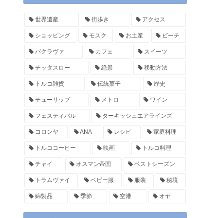
世界遺産
街歩き
アクセス
ショッピング
モスク
お土産
ビーチ
バクラヴァ
カフェ
スイーツ
チッタスロー
絶景
移動方法
トルコ雑貨
伝統菓子
歴史
チューリップ
メトロ
ワイン
フェスティバル
ターキッシュエアラインズ
コロンヤ
ANA
レシピ
家庭料理
トルココーヒー
映画
トルコ料理
チャイ
オスマン帝国
ベストシーズン
トラムヴァイ
ベビー服
服装
秘境
綿製品
季節
空港
オヤ