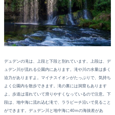
デュデンの滝は、上段と下段と別れています。上段は、デ
ュデン川が流れる公園内にあります。滝や川の水量は多く
迫力がありますよ。マイナスイオンがたっぷりで、気持ち
よく公園内を散歩できます。滝の裏には洞窟もあります
よ。歩道は濡れていて滑りやすくなっているので注意。下
段は、地中海に流れ込む滝で、ララビーチ沿いで見ること
ができます。デュデン川と地中海に40ｍの海抜差があ