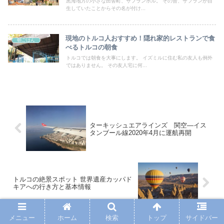
黒海地方の小さな田舎町、サフランボル。 その昔、サフランが自
生していたことからその名が付け...
現地のトルコ人おすすめ！隠れ家的レストランで食
朝ごはん
べるトルコの朝食
トルコでは朝食を大事にします。 イズミルに住む私の友人も例外
ではありません。 その友人宅に何...
ターキッシュエアラインズ 関空―イス
タンブール線2020年4月に運航再開
トルコの絶景スポット 世界遺産カッパド
キアへの行き方と基本情報
メニュー
ホーム
検索
トップ
サイドバー