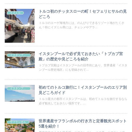
トルコ初のチッタスローの町！セフェリヒサルの見
イズミル
どころ
トルコのエーゲ海地方には、のんびりできるリゾート地がたくさ
ん！特にイズミル県には、チェシメやアラ...
イスタンブールで必ず見ておきたい「トプカプ宮
イスタンブール
殿」の歴史や見どころを紹介
トプカプ宮殿はイスタンブールの旧市街にあり、世界遺産「イスタ
ンブール歴史地区」にも登録されて...
初めてのトルコ旅行に！イスタンブールのエリア別
イスタンブール
見どころガイド
トルコ最大の都市イスタンブールは、初めてトルコを旅行するなら
必ず観光しておきたい場所です。...
世界遺産サフランボルの行き方と定番観光スポット
サフランボル
5選を紹介！