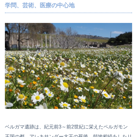
学問、芸術、医療の中心地
ベルガマ遺跡は、紀元前3～前2世紀に栄えたペルガモン
王国の都。アレキサンダー大王の死後、領地相続をしたリ