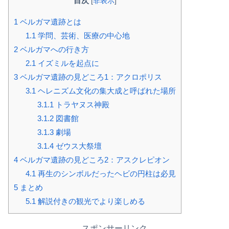
目次
[
非表示
]
1
ベルガマ遺跡とは
1.1
学問、芸術、医療の中心地
2
ベルガマへの行き方
2.1
イズミルを起点に
3
ベルガマ遺跡の見どころ1：アクロポリス
3.1
ヘレニズム文化の集大成と呼ばれた場所
3.1.1
トラヤヌス神殿
3.1.2
図書館
3.1.3
劇場
3.1.4
ゼウス⼤祭壇
4
ベルガマ遺跡の見どころ2：アスクレピオン
4.1
再生のシンボルだったヘビの円柱は必見
5
まとめ
5.1
解説付きの観光でより楽しめる
スポンサーリンク