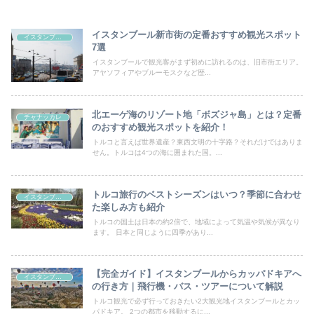
イスタンブール新市街の定番おすすめ観光スポット
イスタンブール
7選
イスタンブールで観光客がまず初めに訪れるのは、旧市街エリア。
アヤソフィアやブルーモスクなど歴...
北エーゲ海のリゾート地「ボズジャ島」とは？定番
チャナッカレ
のおすすめ観光スポットを紹介！
トルコと言えば世界遺産？東西文明の十字路？それだけではありま
せん。トルコは4つの海に囲まれた国。...
トルコ旅行のベストシーズンはいつ？季節に合わせ
イスタンブール
た楽しみ方も紹介
トルコの国土は日本の約2倍で、地域によって気温や気候が異なり
ます。 日本と同じように四季があり...
【完全ガイド】イスタンブールからカッパドキアへ
イスタンブール
の行き方｜飛行機・バス・ツアーについて解説
トルコ観光で必ず行っておきたい2大観光地イスタンブールとカッ
パドキア。 2つの都市を移動するに...