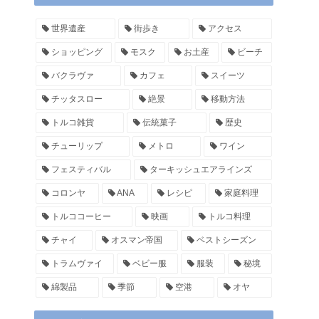
世界遺産
街歩き
アクセス
ショッピング
モスク
お土産
ビーチ
バクラヴァ
カフェ
スイーツ
チッタスロー
絶景
移動方法
トルコ雑貨
伝統菓子
歴史
チューリップ
メトロ
ワイン
フェスティバル
ターキッシュエアラインズ
コロンヤ
ANA
レシピ
家庭料理
トルココーヒー
映画
トルコ料理
チャイ
オスマン帝国
ベストシーズン
トラムヴァイ
ベビー服
服装
秘境
綿製品
季節
空港
オヤ